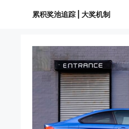
Skip
to
累积奖池追踪 | 大奖机制
content