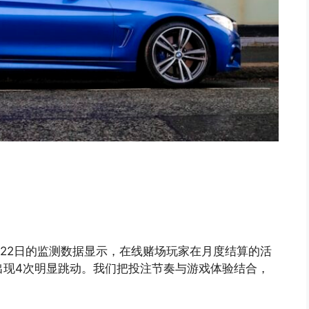
月22日的监测数据显示，在线赌场玩家在月度结算的活
出现4次明显跳动。我们把投注节奏与游戏体验结合，