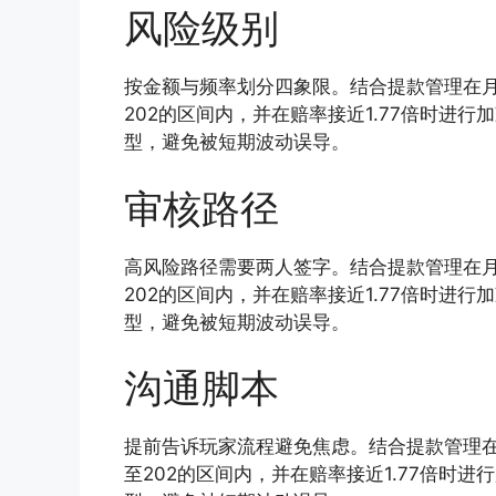
风险级别
按金额与频率划分四象限。结合提款管理在月
202的区间内，并在赔率接近1.77倍时进行
型，避免被短期波动误导。
审核路径
高风险路径需要两人签字。结合提款管理在月
202的区间内，并在赔率接近1.77倍时进行
型，避免被短期波动误导。
沟通脚本
提前告诉玩家流程避免焦虑。结合提款管理在
至202的区间内，并在赔率接近1.77倍时进