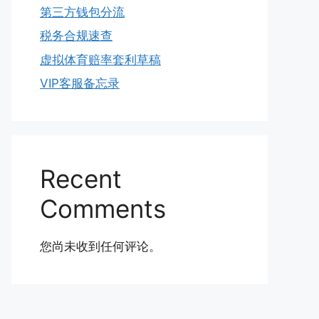
第三方钱包分流
税务合规速查
虚拟体育赔率套利草稿
VIP客服备忘录
Recent
Comments
您尚未收到任何评论。