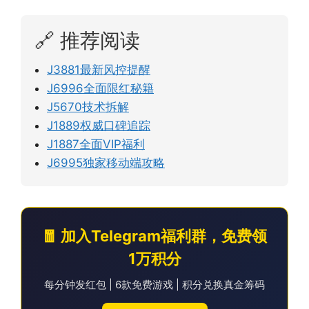
🔗 推荐阅读
J3881最新风控提醒
J6996全面限红秘籍
J5670技术拆解
J1889权威口碑追踪
J1887全面VIP福利
J6995独家移动端攻略
🧧 加入Telegram福利群，免费领
1万积分
每分钟发红包 | 6款免费游戏 | 积分兑换真金筹码