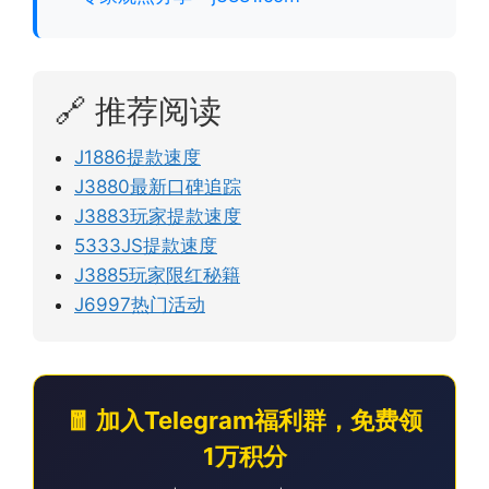
🔗 推荐阅读
J1886提款速度
J3880最新口碑追踪
J3883玩家提款速度
5333JS提款速度
J3885玩家限红秘籍
J6997热门活动
🧧 加入Telegram福利群，免费领
1万积分