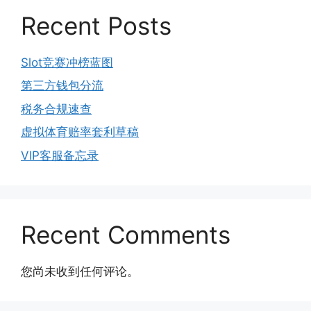
Recent Posts
Slot竞赛冲榜蓝图
第三方钱包分流
税务合规速查
虚拟体育赔率套利草稿
VIP客服备忘录
Recent Comments
您尚未收到任何评论。