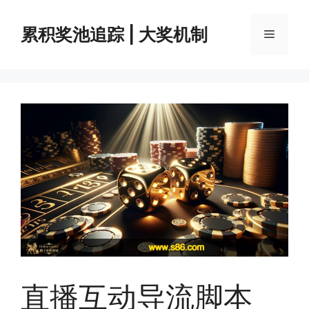
Skip
to
累积奖池追踪 | 大奖机制
Menu
content
直播互动导流脚本