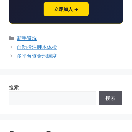
立即加入 →
Categories
新手避坑
自动投注脚本体检
多平台资金池调度
搜索
搜索