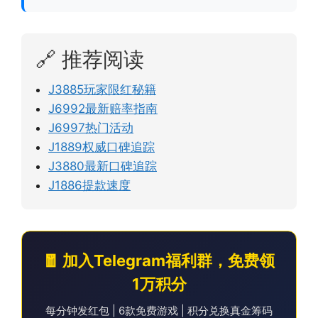
🔗 推荐阅读
J3885玩家限红秘籍
J6992最新赔率指南
J6997热门活动
J1889权威口碑追踪
J3880最新口碑追踪
J1886提款速度
🧧 加入Telegram福利群，免费领
1万积分
每分钟发红包 | 6款免费游戏 | 积分兑换真金筹码