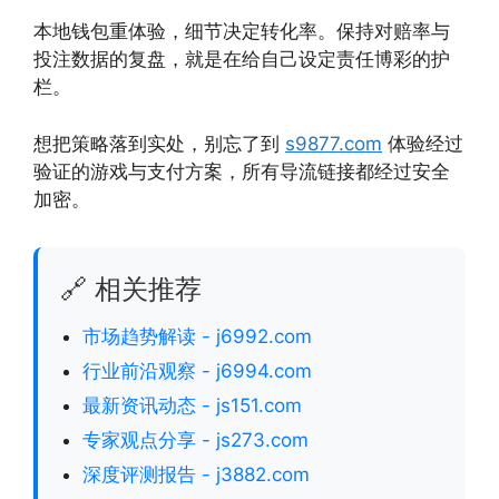
本地钱包重体验，细节决定转化率。保持对赔率与
投注数据的复盘，就是在给自己设定责任博彩的护
栏。
想把策略落到实处，别忘了到
s9877.com
体验经过
验证的游戏与支付方案，所有导流链接都经过安全
加密。
🔗 相关推荐
市场趋势解读 - j6992.com
行业前沿观察 - j6994.com
最新资讯动态 - js151.com
专家观点分享 - js273.com
深度评测报告 - j3882.com