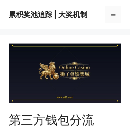
Skip
to
累积奖池追踪 | 大奖机制
Menu
content
第三方钱包分流