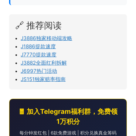
🔗 推荐阅读
J3886独家移动端攻略
J1886提款速度
J7770提款速度
J3882全面红利拆解
J6997热门活动
JS151独家赔率指南
🧧 加入Telegram福利群，免费领
1万积分
每分钟发红包 | 6款免费游戏 | 积分兑换真金筹码