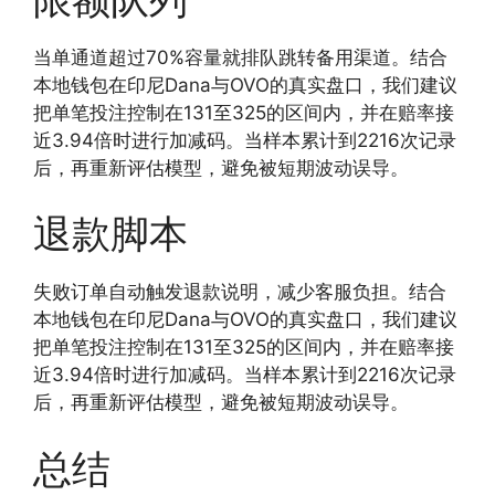
当单通道超过70%容量就排队跳转备用渠道。结合
本地钱包在印尼Dana与OVO的真实盘口，我们建议
把单笔投注控制在131至325的区间内，并在赔率接
近3.94倍时进行加减码。当样本累计到2216次记录
后，再重新评估模型，避免被短期波动误导。
退款脚本
失败订单自动触发退款说明，减少客服负担。结合
本地钱包在印尼Dana与OVO的真实盘口，我们建议
把单笔投注控制在131至325的区间内，并在赔率接
近3.94倍时进行加减码。当样本累计到2216次记录
后，再重新评估模型，避免被短期波动误导。
总结