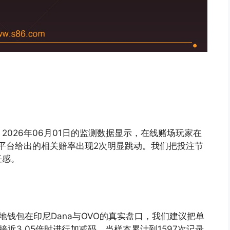
026年06月01日的监测数据显示，在线赌场玩家在
博彩平台给出的相关赔率出现2次明显跳动。我们把投注节
任感。
本地钱包在印尼Dana与OVO的真实盘口，我们建议把单
接近3.05倍时进行加减码。当样本累计到1597次记录