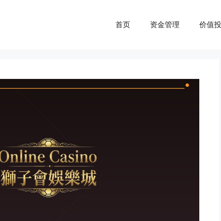
首页
资金管理
价值