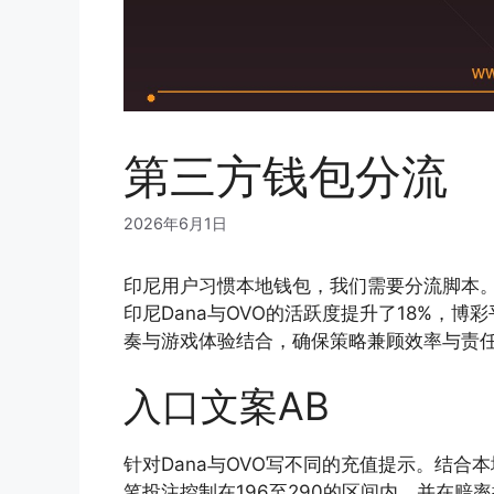
第三方钱包分流
2026年6月1日
印尼用户习惯本地钱包，我们需要分流脚本。2
印尼Dana与OVO的活跃度提升了18%，
奏与游戏体验结合，确保策略兼顾效率与责
入口文案AB
针对Dana与OVO写不同的充值提示。结合
笔投注控制在196至290的区间内，并在赔率