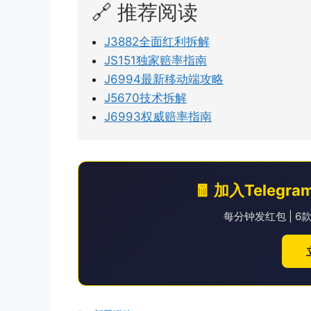
🔗 推荐阅读
J3882全面红利拆解
JS151独家赔率指南
J6994最新移动端攻略
J5670技术拆解
J6993权威赔率指南
🧧 加入Tele
每分钟发红包 | 6