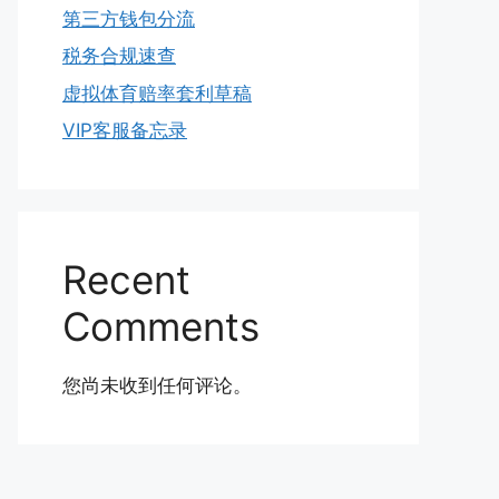
第三方钱包分流
税务合规速查
虚拟体育赔率套利草稿
VIP客服备忘录
Recent
Comments
您尚未收到任何评论。