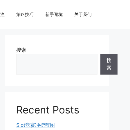
投注
策略技巧
新手避坑
关于我们
搜索
搜
索
Recent Posts
Slot竞赛冲榜蓝图