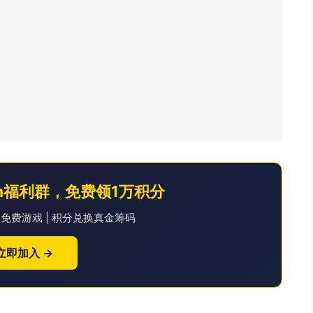
gram福利群，免费领1万积分
款免费游戏 | 积分兑换真金筹码
立即加入 →