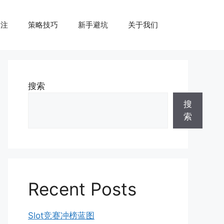
投注
策略技巧
新手避坑
关于我们
搜索
搜
索
Recent Posts
Slot竞赛冲榜蓝图