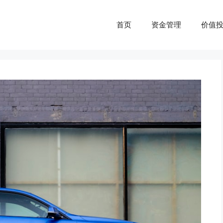
首页
资金管理
价值