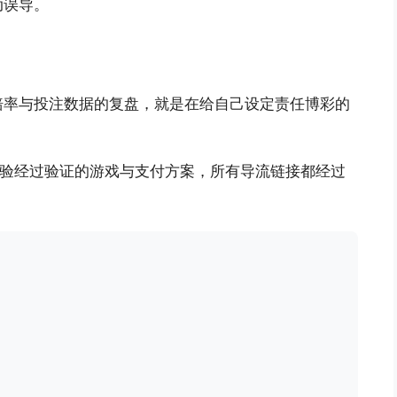
动误导。
赔率与投注数据的复盘，就是在给自己设定责任博彩的
验经过验证的游戏与支付方案，所有导流链接都经过