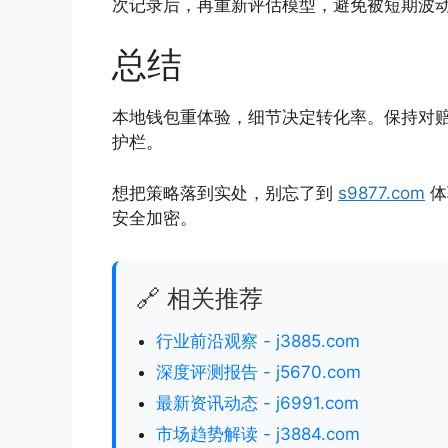
次记录后，再重新评估模型，避免被短期波
总结
本地钱包重体验，细节决定转化率。保持对
护栏。
想把策略落到实处，别忘了到
s9877.com
体
安全加密。
🔗 相关推荐
行业前沿观察 - j3885.com
深度评测报告 - j5670.com
最新资讯动态 - j6991.com
市场趋势解读 - j3884.com