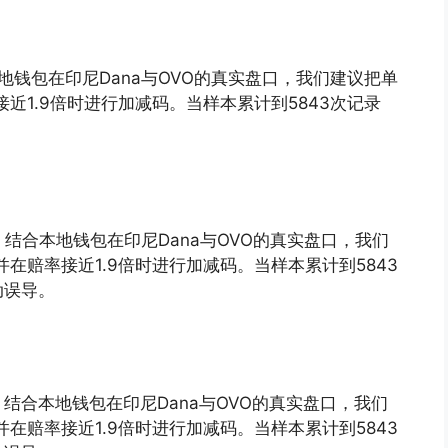
本地钱包在印尼Dana与OVO的真实盘口，我们建议把单
接近1.9倍时进行加减码。当样本累计到5843次记录
。
结合本地钱包在印尼Dana与OVO的真实盘口，我们
并在赔率接近1.9倍时进行加减码。当样本累计到5843
动误导。
结合本地钱包在印尼Dana与OVO的真实盘口，我们
并在赔率接近1.9倍时进行加减码。当样本累计到5843