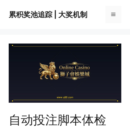
Skip
to
累积奖池追踪 | 大奖机制
Menu
content
自动投注脚本体检