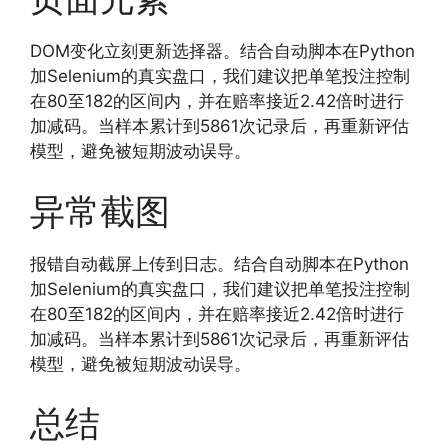
DOM变化立刻更新选择器。结合自动脚本在Python
加Selenium的真实盘口，我们建议把单笔投注控制
在80至182的区间内，并在赔率接近2.42倍时进行
加减码。当样本累计到5861次记录后，再重新评估
模型，避免被短期波动误导。
异常截图
报错自动截屏上传到日志。结合自动脚本在Python
加Selenium的真实盘口，我们建议把单笔投注控制
在80至182的区间内，并在赔率接近2.42倍时进行
加减码。当样本累计到5861次记录后，再重新评估
模型，避免被短期波动误导。
总结