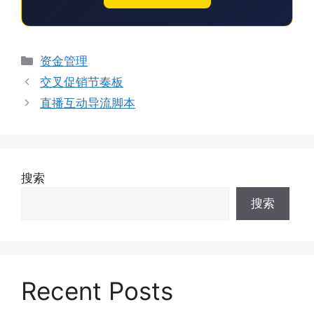
Categories
资金管理
交叉促销节奏板
直播互动导流脚本
搜索
搜索
Recent Posts