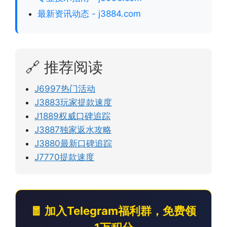
最新资讯动态 - j3884.com
🔗 推荐阅读
J6997热门活动
J3883玩家提款速度
J1889权威口碑追踪
J3887独家返水攻略
J3880最新口碑追踪
J7770提款速度
🧧 加入Telegram福利群，免费领