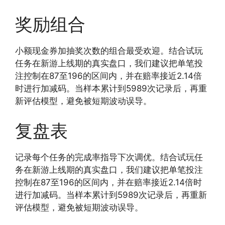
奖励组合
小额现金券加抽奖次数的组合最受欢迎。结合试玩
任务在新游上线期的真实盘口，我们建议把单笔投
注控制在87至196的区间内，并在赔率接近2.14倍
时进行加减码。当样本累计到5989次记录后，再重
新评估模型，避免被短期波动误导。
复盘表
记录每个任务的完成率指导下次调优。结合试玩任
务在新游上线期的真实盘口，我们建议把单笔投注
控制在87至196的区间内，并在赔率接近2.14倍时
进行加减码。当样本累计到5989次记录后，再重新
评估模型，避免被短期波动误导。