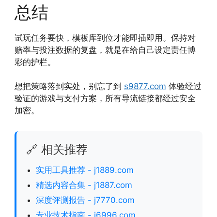
总结
试玩任务要快，模板库到位才能即插即用。保持对
赔率与投注数据的复盘，就是在给自己设定责任博
彩的护栏。
想把策略落到实处，别忘了到
s9877.com
体验经过
验证的游戏与支付方案，所有导流链接都经过安全
加密。
🔗 相关推荐
实用工具推荐 - j1889.com
精选内容合集 - j1887.com
深度评测报告 - j7770.com
专业技术指南 - j6996.com