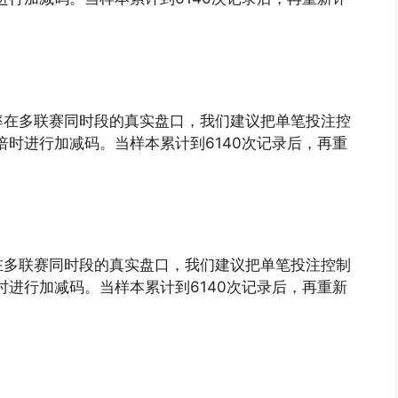
率在多联赛同时段的真实盘口，我们建议把单笔投注控
51倍时进行加减码。当样本累计到6140次记录后，再重
在多联赛同时段的真实盘口，我们建议把单笔投注控制
1倍时进行加减码。当样本累计到6140次记录后，再重新