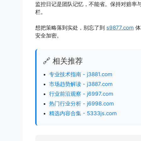
监控日记是团队记忆，不能省。保持对赔率
栏。
想把策略落到实处，别忘了到
s9877.com
体
安全加密。
🔗 相关推荐
专业技术指南 - j3881.com
市场趋势解读 - j3887.com
行业前沿观察 - j6997.com
热门行业分析 - j6998.com
精选内容合集 - 5333js.com