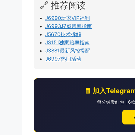
🔗 推荐阅读
J6990玩家VIP福利
J6993权威赔率指南
J5670技术拆解
JS151独家赔率指南
J3881最新风控提醒
J6997热门活动
🧧 加入Tele
每分钟发红包 | 6