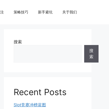
投注
策略技巧
新手避坑
关于我们
搜索
搜
索
Recent Posts
Slot竞赛冲榜蓝图