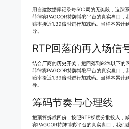
用自建数据库记录每500局的无奖段，追踪系
菲律宾PAGCOR持牌博彩平台的真实盘口，
赔率接近1.39倍时进行加减码。当样本累计
导。
RTP回落的再入场信
结合厂商的历史开奖，把回落到92%以下的
菲律宾PAGCOR持牌博彩平台的真实盘口，
赔率接近1.39倍时进行加减码。当样本累计
导。
筹码节奏与心理线
把预算拆成四份，按照RTP梯度分批投入，
宾PAGCOR持牌博彩平台的真实盘口，我们