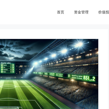
首页
资金管理
价值