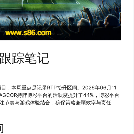
P跟踪笔记
，本周重点是记录RTP抬升区间。2026年06月11
GCOR持牌博彩平台的活跃度提升了44%，博彩平台
投注节奏与游戏体验结合，确保策略兼顾效率与责任
间