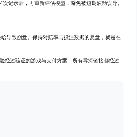
314次记录后，再重新评估模型，避免被短期波动误导。
梭哈导致崩盘。保持对赔率与投注数据的复盘，就是在
验经过验证的游戏与支付方案，所有导流链接都经过