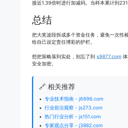
接近1.39倍时进行加减码。当样本累计到2
总结
把大奖波段拆成多个资金任务，避免一次性
给自己设定责任博彩的护栏。
想把策略落到实处，别忘了到
s9877.com
体
安全加密。
🔗 相关推荐
专业技术指南 - j6996.com
行业前沿观察 - js273.com
热门行业分析 - js151.com
专家观点分享 - j3882.com