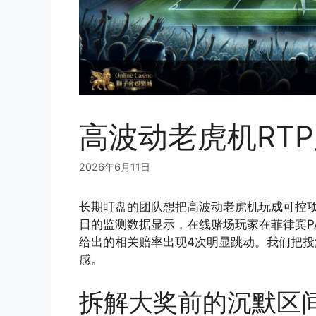
高波动老虎机RT
2026年6月11日
长期盯盘的团队想把高波动老虎机玩成可控项目
日的监测数据显示，在线赌场玩家在菲律宾PA
给出的相关赔率出现4次明显跳动。我们把
感。
拆解大奖前的沉默区