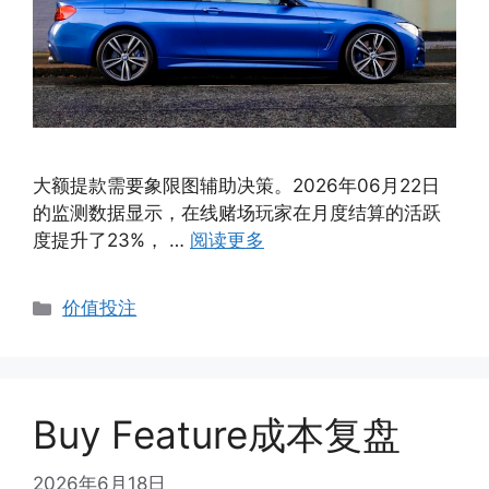
大额提款需要象限图辅助决策。2026年06月22日
的监测数据显示，在线赌场玩家在月度结算的活跃
度提升了23%， …
阅读更多
Categories
价值投注
Buy Feature成本复盘
2026年6月18日