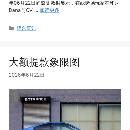
年06月22日的监测数据显示，在线赌场玩家在印尼
Dana与OV …
阅读更多
Categories
综合资讯
大额提款象限图
2026年6月22日