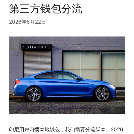
第三方钱包分流
2026年6月22日
印尼用户习惯本地钱包，我们需要分流脚本。2026